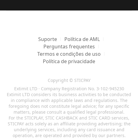
Suporte
Política de AML
Perguntas frequentes
Termos e condições de uso
Política de privacidade
Copyright © STICPAY
Extimit LTD · Company Registration No. 3-102-945230
Extimit LTD considers its business activities to be conducted
in compliance with applicable laws and regulations. The
foregoing does not constitute legal advice; for any specific
matters, please consult a qualified legal professional.
For the STICPLAY, STIC CASHBACK and STIC CARD services,
STICPAY acts solely as an affiliate providing advertising; the
underlying services, including any card issuance and
operation, are operated and provided by our partners.