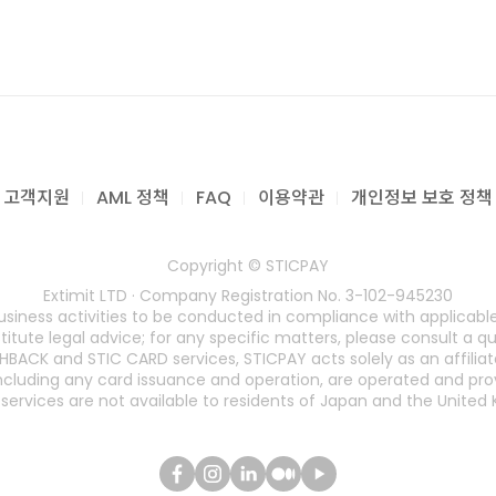
고객지원
AML 정책
FAQ
이용약관
개인정보 보호 정책
Copyright © STICPAY
Extimit LTD · Company Registration No. 3-102-945230
business activities to be conducted in compliance with applicabl
tute legal advice; for any specific matters, please consult a qua
HBACK and STIC CARD services, STICPAY acts solely as an affiliate
including any card issuance and operation, are operated and pro
services are not available to residents of Japan and the United