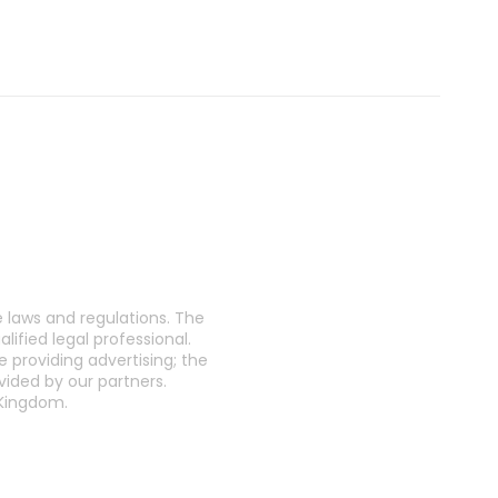
e laws and regulations. The
lified legal professional.
 providing advertising; the
vided by our partners.
 Kingdom.