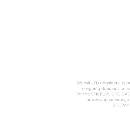
Extimit LTD considers its 
foregoing does not consti
For the STICPLAY, STIC CAS
underlying services, 
STICPAY 