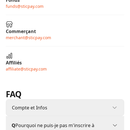
Fonds
funds@sticpay.com
Commerçant
merchant@sticpay.com
Affiliés
affiliate@sticpay.com
FAQ
Compte et Infos
Compte et Infos
Q
Pourquoi ne puis-je pas m'inscrire à