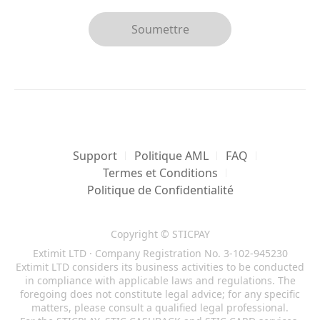
guiderons tout au long du processus.
Pour toute question supplémentaire,
Veuillez vous assurer que le solde de votre
contactez-nous par e-mail à
Soumettre
compte est nul avant de demander la
account@sticpay.com
.
fermeture.
Merci d’avoir utilisé STICPAY !
Support
Politique AML
FAQ
Termes et Conditions
Politique de Confidentialité
Copyright © STICPAY
Extimit LTD · Company Registration No. 3-102-945230
Extimit LTD considers its business activities to be conducted
in compliance with applicable laws and regulations. The
foregoing does not constitute legal advice; for any specific
matters, please consult a qualified legal professional.